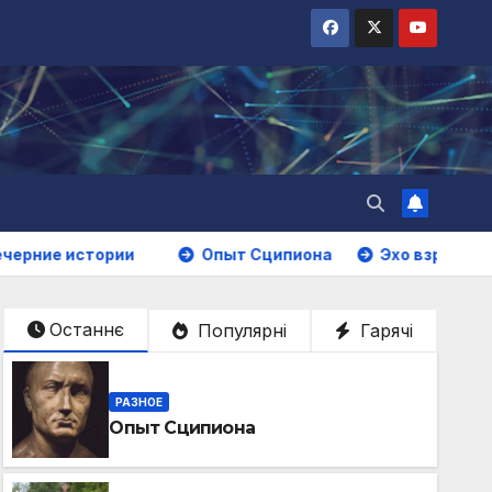
истории
Опыт Сципиона
Эхо взрыва
Выгр
Останнє
Популярні
Гарячі
РАЗНОЕ
Опыт Сципиона