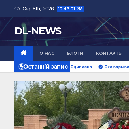
Перейти
Сб. Сер 8th, 2026
10:46:02 PM
до
вмісту
DL-NEWS
О НАС
БЛОГИ
КОНТАКТЫ
Останній запис
Опыт Сципиона
Эхо взрыва
Вы