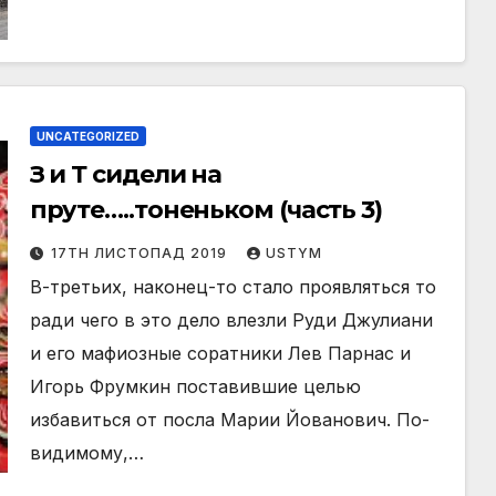
UNCATEGORIZED
З и Т сидели на
пруте…..тоненьком (часть 3)
17TH ЛИСТОПАД 2019
USTYM
В-третьих, наконец-то стало проявляться то
ради чего в это дело влезли Руди Джулиани
и его мафиозные соратники Лев Парнас и
Игорь Фрумкин поставившие целью
избавиться от посла Марии Йованович. По-
видимому,…