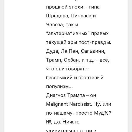
прошлой эпохи – типа
Шрёдера, Ципраса и
Чавеза, так и
“альтернативных” правых
текущей эры пост-правды.
Дуда, Ле Пен, Сальвини,
Трамп, Орбан, и т.д. – всё,
что они говорят –
бесстыжий и оголтелый
популизм…
Диагноз Трампа – он
Malignant Narcissist. Ну. или
по-нашему, просто Муд%?
№, да. Ничего
удивительсного ни в