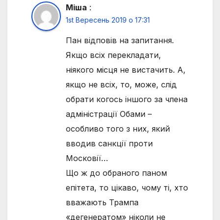
Міша
:
1st Вересень 2019 о 17:31
Пан відповів на запитання.
Якщо всіх перекладати,
ніякого місця не вистачить. А,
якщо не всіх, то, може, слід
обрати когось іншого за члена
адміністрації Обами –
особливо того з них, який
вводив санкції проти
Московії…
Що ж до обраного паном
епітета, то цікаво, чому ті, хто
вважають Трампа
«дегенератом» ніколи не