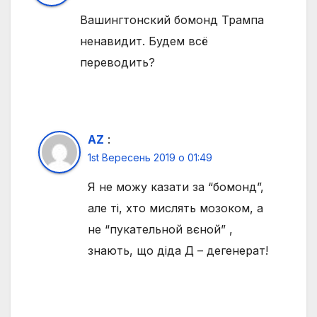
Вашингтонский бомонд Трампа
ненавидит. Будем всё
переводить?
AZ
:
1st Вересень 2019 о 01:49
Я не можу казати за “бомонд”,
але ті, хто мислять мозоком, а
не “пукательной вєной” ,
знають, що діда Д – дегенерат!