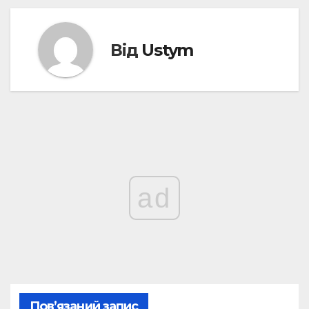
Від
Ustym
ad
Пов’язаний запис