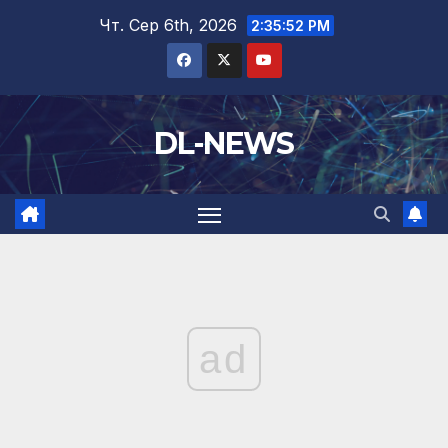
Перейти
Чт. Сер 6th, 2026
2:35:53 PM
до
вмісту
DL-NEWS
ad