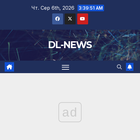
Перейти
Чт. Сер 6th, 2026
3:39:51 AM
до
вмісту
DL-NEWS
ad