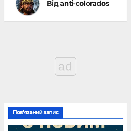
Від
anti-colorados
ad
Пов’язаний запис