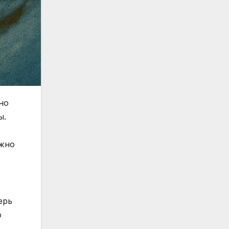
но
ы.
ожно
ерь
о