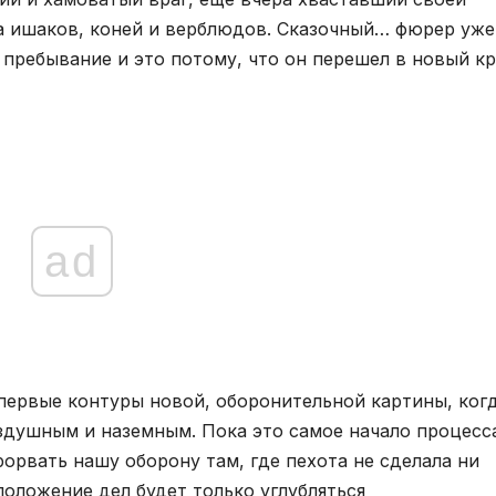
а ишаков, коней и верблюдов. Сказочный… фюрер уже
пребывание и это потому, что он перешел в новый кр
ad
 первые контуры новой, оборонительной картины, ког
здушным и наземным. Пока это самое начало процесса
рорвать нашу оборону там, где пехота не сделала ни
положение дел будет только углубляться