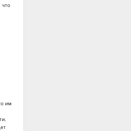
, что
то им
ти.
дет