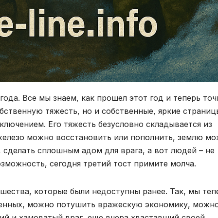
года. Все мы знаем, как прошел этот год и теперь точ
бственную тяжесть, но и собственные, яркие страниц
сключением. Его тяжесть безусловно складывается из
железо можно восстановить или пополнить, землю м
, сделать сплошным адом для врага, а вот людей – не
возможность, сегодня третий тост примите молча.
шества, которые были недоступны ранее. Так, мы теп
военных, можно потушить вражескую экономику, можн
ий и хамоватый враг, еще вчера хваставший своей