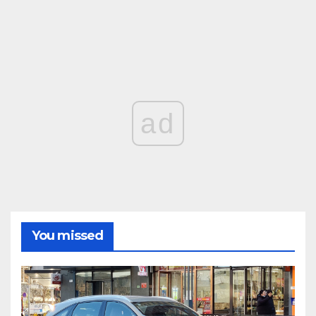
ad
You missed