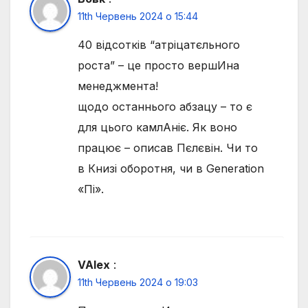
11th Червень 2024 о 15:44
40 відсотків “атріцатєльного
роста” – це просто вершИна
менеджмента!
щодо останнього абзацу – то є
для цього камлАніє. Як воно
працює – описав Пєлєвін. Чи то
в Книзі оборотня, чи в Generation
«Пі».
VAlex
:
11th Червень 2024 о 19:03