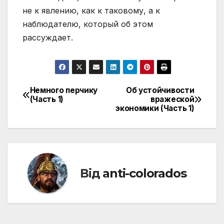
не к явлению, как к таковому, а к
наблюдателю, который об этом
рассуждает.
Немного перчику
Об устойчивости
Навігація
(Часть 1)
вражеской
экономики (Часть 1)
записів
Від
anti-colorados