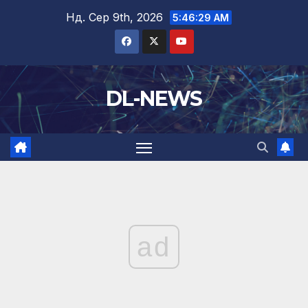
Перейти
Нд. Сер 9th, 2026
5:46:30 AM
до
вмісту
DL-NEWS
ad