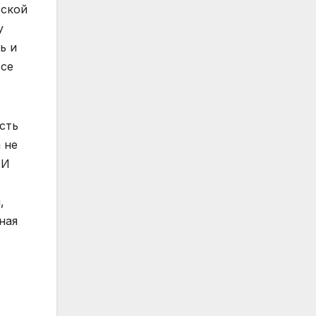
еской
у
ь и
все
сть
 не
 И
,
ная