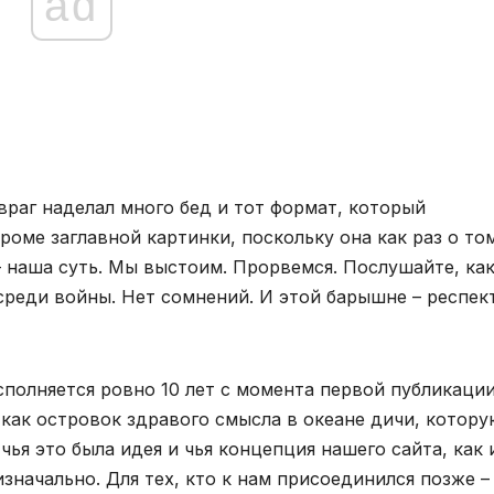
ad
 враг наделал много бед и тот формат, который
роме заглавной картинки, поскольку она как раз о то
 – наша суть. Мы выстоим. Прорвемся. Послушайте, ка
среди войны. Нет сомнений. И этой барышне – респек
исполняется ровно 10 лет с момента первой публикаци
 как островок здравого смысла в океане дичи, котор
 чья это была идея и чья концепция нашего сайта, как 
значально. Для тех, кто к нам присоединился позже –