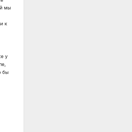
ой мы
и к
е у
ле,
о бы