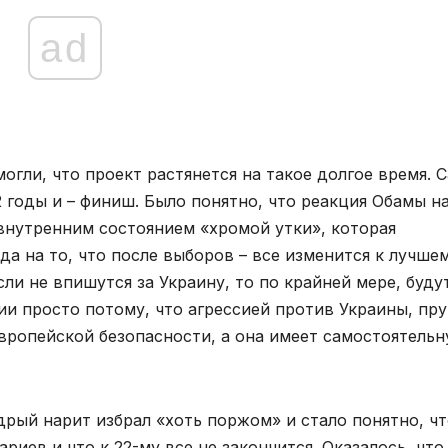
ad
огли, что проект растянется на такое долгое время. 
2 годы и – финиш. Было понятно, что реакция Обамы н
 внутренним состоянием «хромой утки», которая
а на то, что после выборов – все изменится к лучше
и не впишутся за Украину, то по крайней мере, буду
 просто потому, что агрессией против Украины, пр
вропейской безопасности, а она имеет самостоятель
дрый нарит избрал «хоть поржом» и стало понятно, ч
иев и что к 22-му все не закончится. Оказалось, что