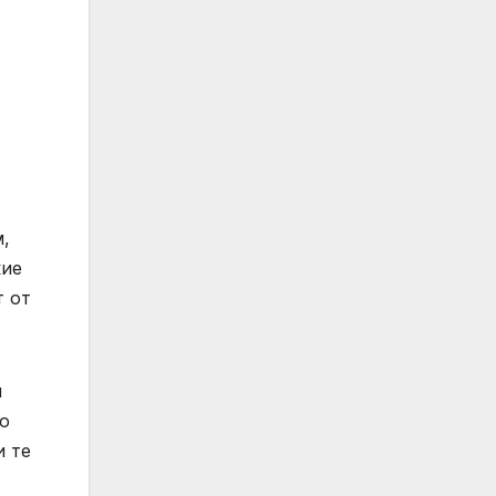
м,
кие
т от
и
ую
и те