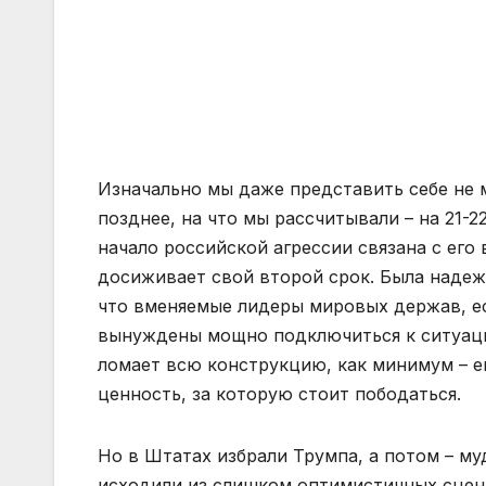
Изначально мы даже представить себе не м
позднее, на что мы рассчитывали – на 21-2
начало российской агрессии связана с его
досиживает свой второй срок. Была надежд
что вменяемые лидеры мировых держав, есл
вынуждены мощно подключиться к ситуации
ломает всю конструкцию, как минимум – е
ценность, за которую стоит пободаться.
Но в Штатах избрали Трумпа, а потом – му
исходили из слишком оптимистичных сценар