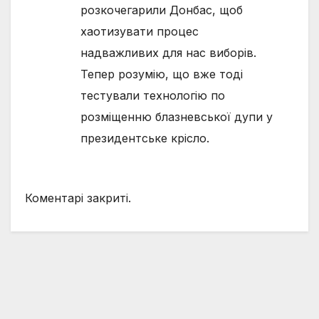
розкочегарили Донбас, щоб
хаотизувати процес
надважливих для нас виборів.
Тепер розумію, що вже тоді
тестували технологію по
розміщенню блазневської дупи у
президентське крісло.
Коментарі закриті.