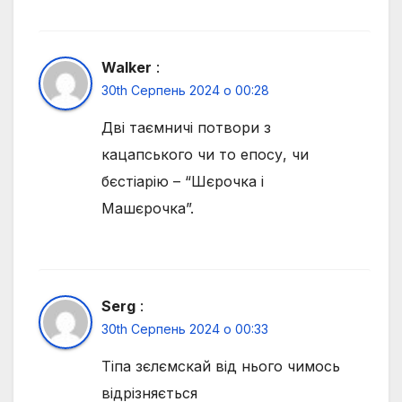
Walker
:
30th Серпень 2024 о 00:28
Дві таємничі потвори з
кацапського чи то епосу, чи
бєстіарію – “Шєрочка і
Машєрочка”.
Serg
:
30th Серпень 2024 о 00:33
Тіпа зєлємскай від нього чимось
відрізняється