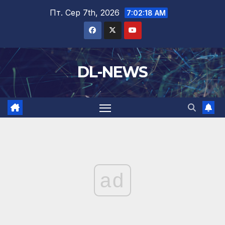
Перейти
Пт. Сер 7th, 2026
7:02:19 AM
до
вмісту
DL-NEWS
ad