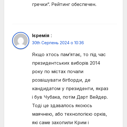
гречки”. Рейтинг обеспечен.
Ієремія
:
30th Серпень 2024 о 10:36
Якщо хтось пам’ятає, то під час
президентських виборів 2014
року по містах почали
розвішувати бігборди, де
кандидатом у президенти, якраз
і був Чубака, потім Дарт Вейдер.
Тоді це здавалось якоюсь
маячнею, або технологією орків,
які саме захопили Крим і