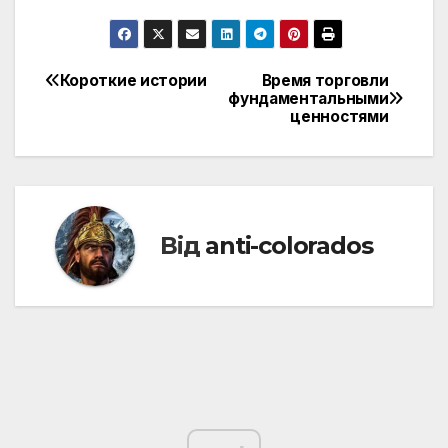
Короткие истории
Время торговли
Навігація
фундаментальными
ценностями
записів
Від
anti-colorados