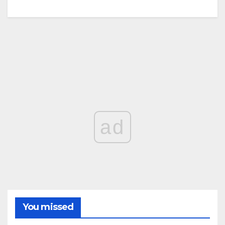
ad
You missed