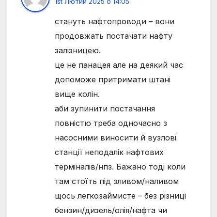
1st Лютий 2025 о 14:05
стануть нафтопроводи – вони
продовжать постачати нафту
залізницею.
це не панацея але на деякий час
допоможе притримати штані
вище колін.
аби зупинити постачання
повністю треба одночасно з
насосними виносити й вузлові
станції неподалік нафтових
терміналів/нпз. Бажано тоді коли
там стоїть під зливом/наливом
щось легкозаймисте – без різниці
бензин/дизель/олія/нафта чи