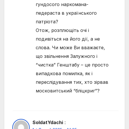
гундосого наркомана-
педераста в українського
патріота?
Отож, розплющіть очі і
подивіться на його дії, а не
слова. Чи може Ви вважаєте,
що звільнення Залужного і
“чистка” Генштабу – це просто
випадкова помилка, як і
переслідування тих, хто зірвав
московитський “бліцкриг”?
SoldatYdachi
: