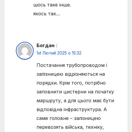
шось таке інше.
якось так…
Богдан
:
1st Лютий 2025 о 15:32
Постачання трубопроводом і
залізницею відрізняються на
порядки. Крім того, потрібно
заповнити цистерни на початку
маршруту, а для цього має бути
відповідна інфраструктура. А
саме головне – залізницею
перевозять війська, техніку,