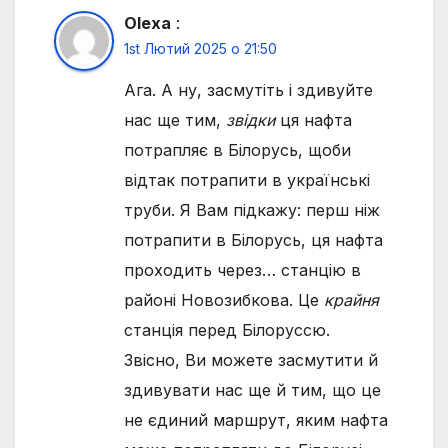
Olexa
:
1st Лютий 2025 о 21:50
Ага. А ну, засмутіть і здивуйте
нас ще тим,
звідки
ця нафта
потрапляє в Білорусь, щоби
відтак потрапити в українські
труби. Я Вам підкажу: перш ніж
потрапити в Білорусь, ця нафта
проходить через… станцію в
районі Новозибкова. Це
крайня
станція перед Білоруссю.
Звісно, Ви можете засмутити й
здивувати нас ще й тим, що це
не єдиний маршрут, яким нафта