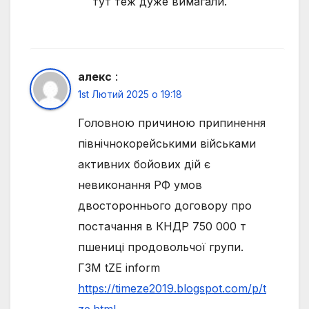
тут теж дуже вимагали.
алекс
:
1st Лютий 2025 о 19:18
Головною причиною припинення
північнокорейськими військами
активних бойових дій є
невиконання РФ умов
двостороннього договору про
постачання в КНДР 750 000 т
пшениці продовольчої групи.
ГЗМ tZE inform
https://timeze2019.blogspot.com/p/t