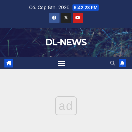
Перейти
Сб. Сер 8th, 2026
6:42:24 PM
до
вмісту
DL-NEWS
ad