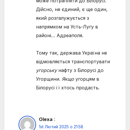
може потрапляти до Білорусі.
Дійсно, не єдиний, є ще один,
який розгалужується з
напрямком на Усть-Лугу в
районі… Адреаполя.
Тому так, держава Україна не
відмовляється транспортувати
угорську
нафту з Білорусі до
Угорщини.
Якщо
угорцям в
Білорусі її хтось продасть.
Olexa
:
1st Лютий 2025 о 21:58