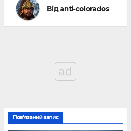
Від
anti-colorados
ad
Пов’язаний запис