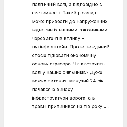
політичній волі, а відповідно в
системності. Такий розклад
може привести до напруженних
відносин із нашими союзниками
через агентів впливу –
путінферштейн. Проте це єдиний
спосіб підірвати економічну
основу агресора. Чи вистачить
волі у наших очільників? Дуже
важке питання, минулий 24 рік
почався із виносу
інфраструктури ворога, а в
травні припинився на пів року…..