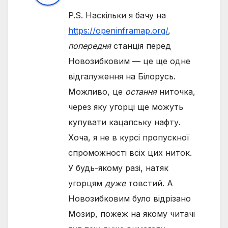
P.S. Наскільки я бачу на
https://openinframap.org/
,
попередня
станція перед
Новозибковим — це ще одне
відгалуження на Білорусь.
Можливо, це
остання
ниточка,
через яку угорці ще можуть
купувати кацапську нафту.
Хоча, я не в курсі пропускної
спроможності всіх цих ниток.
У будь-якому разі, натяк
угорцям
дуже
товстий. А
Новозибковим було відрізано
Мозир, пожеж на якому читачі