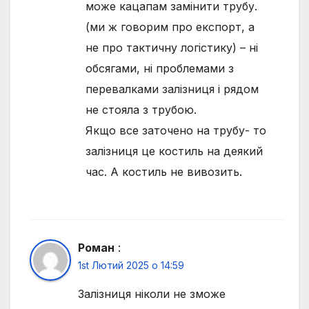
може кацапам замiнити трубу.
(ми ж говорим про експорт, а
не про тактичну логiстику) – нi
обсягами, нi проблемами з
перевалками залiзниця i рядом
не стояла з трубою.
Якщо все заточено на трубу- то
залiзниця це костиль на деякий
час. А костиль не вивозить.
Роман
:
1st Лютий 2025 о 14:59
Залізниця ніколи не зможе