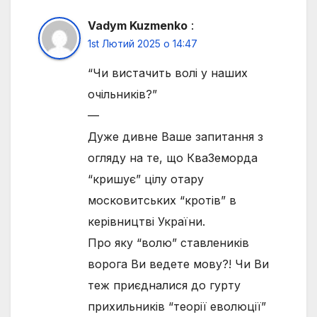
Vadym Kuzmenko
:
1st Лютий 2025 о 14:47
“Чи вистачить волі у наших
очільників?”
—
Дуже дивне Ваше запитання з
огляду на те, що КваЗеморда
“кришує” цілу отару
московитських “кротів” в
керівництві України.
Про яку “волю” ставлеників
ворога Ви ведете мову?! Чи Ви
теж приєдналися до гурту
прихильників “теорії еволюції”