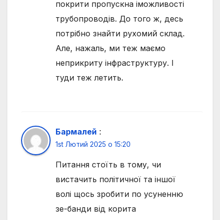
покрити пропускна іможливості
трубопроводів. До того ж, десь
потрібно знайти рухомий склад.
Але, нажаль, ми теж маємо
неприкриту інфраструктуру. І
туди теж летить.
Бармалей
:
1st Лютий 2025 о 15:20
Питання стоїть в тому, чи
вистачить політичної та іншої
волі щось зробити по усуненню
зе-банди від корита