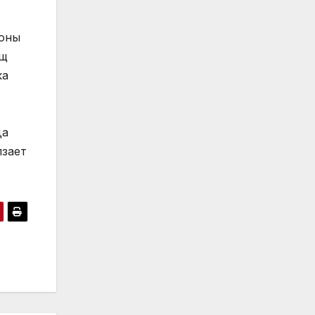
ионы
ищ
ка
да
лзает