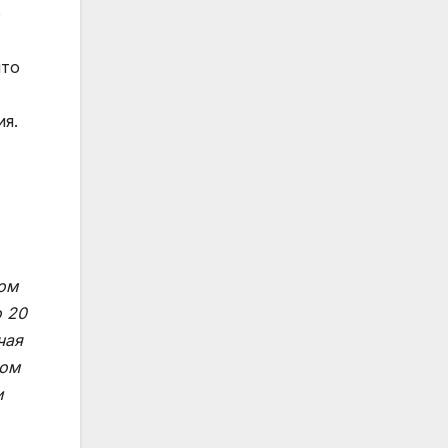
о
что
ия.
жом
о 20
чая
фом
и