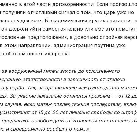
 именно в этой части договоренности. Если произошл
получили отчетливый сигнал о том, что царь уже не
сность для всех. В академических кругах считается, 
о он должен уйти самостоятельно или ему это помогут
олословные предположения, а довольно стройная верс
в этом направлении, администрация прутина уже
о об этом пишет их пресса:
 за вооруженный мятеж вплоть до пожизненного
циацию ответственности в зависимости от степени
го ущерба. Так, за организацию или руководство мяте
оды. За участие наказание останется прежним — от 12 д
ом случае, если мятеж повлек тяжкие последствия, вклю
усматривает от 15 до 20 лет лишения свободы со штра
ы предлагают освобождать от уголовной ответственност
но и своевременно сообщит о нем…
»