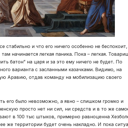
се стабильно и что его ничего особенно не беспокоит,
 там начинается легкая паника. Пока – легкая. Товари
ть батон” на царя и за это ему ничего не будет. По
тного варианта с засланными казачками. Видимо, на
кую Аравию, отдав команду на мобилизацию своего
ать его было невозможно, а явно – слишком громко и
енскую просто нет ни сил, ни средств и в то же само
вают в 100 тыс штыков, примерно равноценна Хезбол
 ее же территории будет очень накладно. И пока ситу