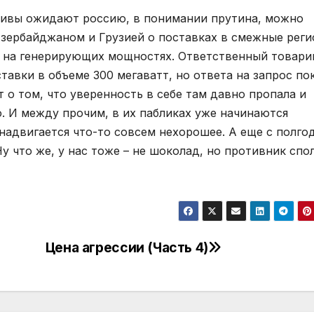
ективы ожидают россию, в понимании прутина, можно
 Азербайджаном и Грузией о поставках в смежные рег
ий на генерирующих мощностях. Ответственный товар
ставки в объеме 300 мегаватт, но ответа на запрос по
т о том, что уверенность в себе там давно пропала и
о. И между прочим, в их пабликах уже начинаются
надвигается что-то совсем нехорошее. А еще с полго
у что же, у нас тоже – не шоколад, но противник спо
Цена агрессии (Часть 4)