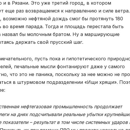
и в Рязани. Это уже третий город, в котором
т еще раз возвращаемся к направлению и силе ветра.
ы, возможно нефтяной дождь смог бы протянуть 180
 во время парада. Тогда и площадь перестала быть
ла назвал бы молочным братом. Ну а марширующие
ытаясь держать свой прусский шаг.
амечательного, пусть пока и гипотетического природн
елей, печальные мысли фонтанируют даже у самого
но, что это не паника, поскольку за нее можно не пр
казаться в штурмовом подразделении «Ищи хрящи». Поэ
е:
ественная нефтегазовая промышленность продолжает
леги на днях подсчитывали реальные убытки крупнейши
показатели – результат в том числе системных ударов 
 Прикрыть их при помощи ПВО мы просили несколько ле