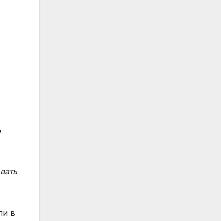
я
вать
ли в