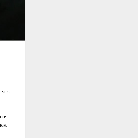
 что
и
ть,
ая.