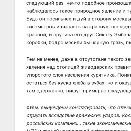
следующий раз, нечто подобное произошло 
наблюдалось такое природное явление и ту
Будь он посильнее и дуй в сторону москв
километров и выпасть на красную площадь
красной, и прутина его друг Сикоку Эмба
коробки, бодро месили бы черную грязь, п
Тем не менее, даже в отсутствие такого з
явления над столицей живодерских правит
упоротого слоя населения курятника. Понят
остаться без куска хлеба в зубах, но и о
там сдержанно, пишут примерно следующе
«
Увы, вынуждены констатировать, что отеч
страдать вследствие вражеских ударов. Кол
российских компаний… такие экономические 
НПЗ и прочей критической инфраструктуре.