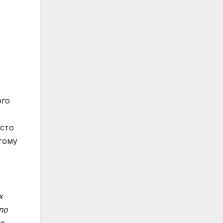
ого
осто
тому
х
по
т