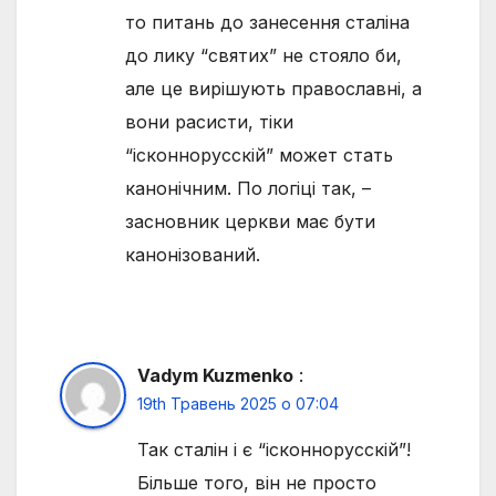
то питань до занесення сталіна
до лику “святих” не стояло би,
але це вирішують православні, а
вони расисти, тіки
“ісконнорусскій” может стать
канонічним. По логіці так, –
засновник церкви має бути
канонізований.
Vadym Kuzmenko
:
19th Травень 2025 о 07:04
Так сталін і є “ісконнорусскій”!
Більше того, він не просто