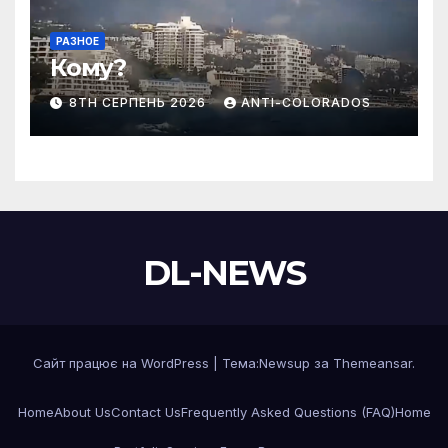
РАЗНОЕ
Кому?
8TH СЕРПЕНЬ 2026
ANTI-COLORADOS
DL-NEWS
Сайт працює на WordPress
|
Тема:
Newsup
за
Themeansar
.
Home
About Us
Contact Us
Frequently Asked Questions (FAQ)
Home