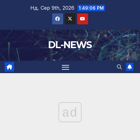
Перейти
Нд. Сер 9th, 2026
1:49:08 PM
до
вмісту
DL-NEWS
ad