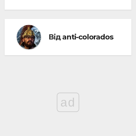
записів
Від
anti-colorados
ad