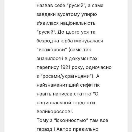
назвав себе “рускій”, а саме
завдяки вусатому упирю
з’явилася національність
“рускій”. До цього уся та
безродна юрба іменувалася
“вєлікороси” (саме так
значилося і в документах
перепису 1921 року, одночасно
з “росами/українцями”). А
найзнаменитіший сифілітік
навіть написав статтю “О
национальной гордости
великороссов”.
Тому з “ісконностью” там все
гаразд і Автор правильно