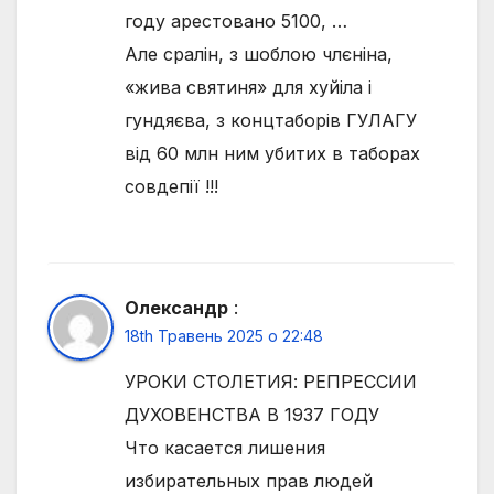
году арестовано 5100, …
Але сралін, з шоблою члєніна,
«жива святиня» для хуйіла і
гундяєва, з концтаборів ГУЛАГУ
від 60 млн ним убитих в таборах
совдепії !!!
Олександр
:
18th Травень 2025 о 22:48
УРОКИ СТОЛЕТИЯ: РЕПРЕССИИ
ДУХОВЕНСТВА В 1937 ГОДУ
Что касается лишения
избирательных прав людей