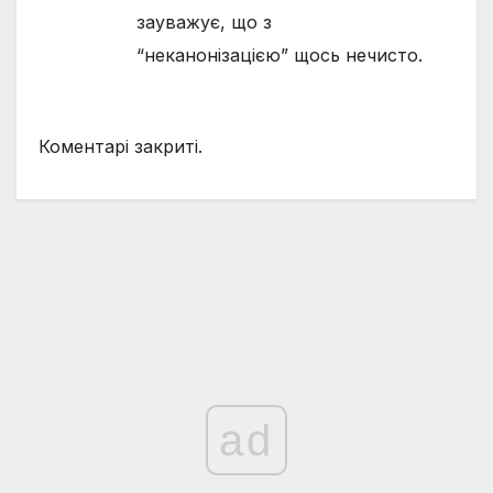
зауважує, що з
“неканонізацією” щось нечисто.
Коментарі закриті.
ad