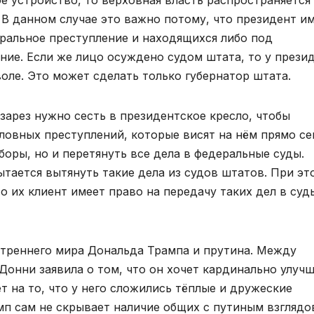
 устройство, то верховная власть распространяется
В данном случае это важно потому, что президент и
ральное преступление и находящихся либо под
ние. Если же лицо осуждено судом штата, то у прези
оле. Это может сделать только губернатор штата.
зарез нужно сесть в президентское кресло, чтобы
ловных преступлений, которые висят на нём прямо се
боры, но и перетянуть все дела в федеральные суды.
тается вытянуть такие дела из судов штатов. При эт
о их клиент имеет право на передачу таких дел в суд
утреннего мира Дональда Трампа и прутина. Между
Донни заявила о том, что он хочет кардинально улуч
т на то, что у него сложились тёплые и дружеские
мп сам не скрывает наличие общих с путиным взглядо