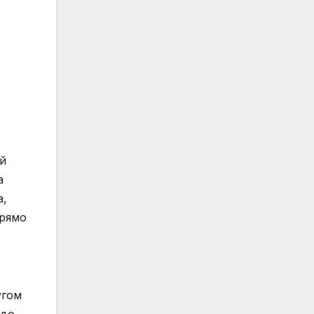
й
а
а,
прямо
угом