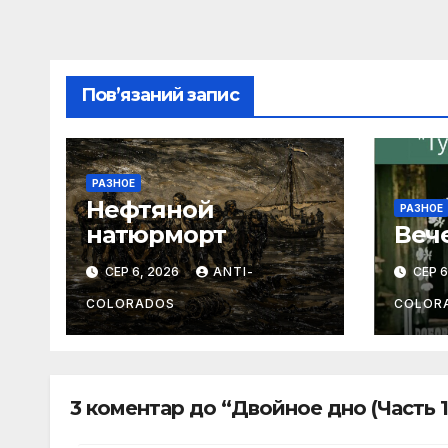
Пов’язаний запис
РАЗНОЕ
Нефтяной
РАЗНОЕ
натюрморт
Веч
СЕР 6, 2026
ANTI-
СЕР 6
COLORADOS
COLOR
3 коментар до “Двойное дно (Часть 1