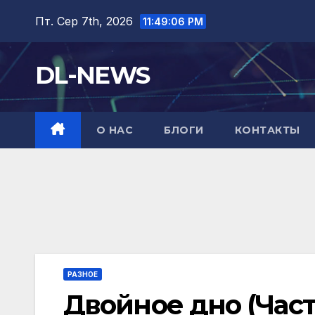
Перейти
Пт. Сер 7th, 2026
11:49:07 PM
до
вмісту
DL-NEWS
О НАС
БЛОГИ
КОНТАКТЫ
РАЗНОЕ
Двойное дно (Часть