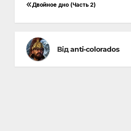
Двойное дно (Часть 2)
Навігація
записів
Від
anti-colorados