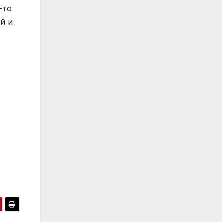
-то
й и