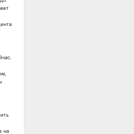
 до
меет
дента
йчас.
ом,
ы
шить
в на