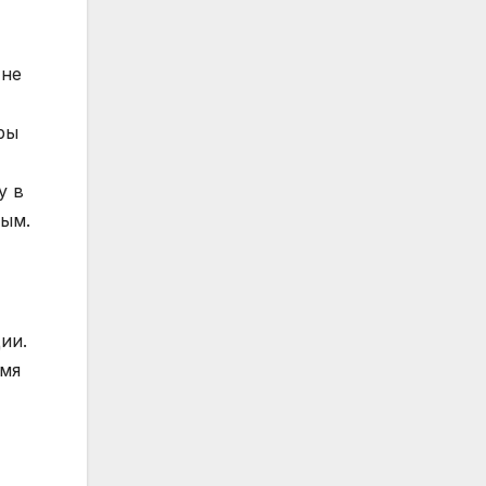
 не
ры
у в
мым.
ии.
умя