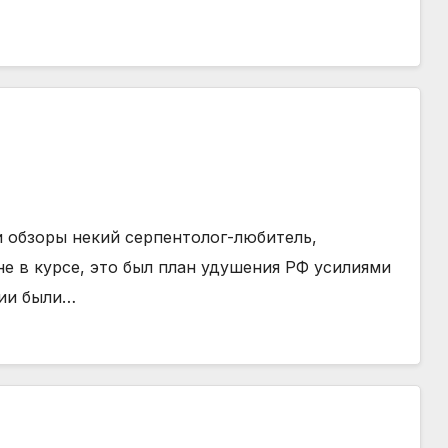
и обзоры некий серпентолог-любитель,
не в курсе, это был план удушения РФ усилиями
ии были…