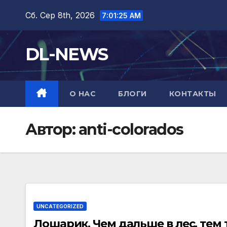
Перейти
Сб. Сер 8th, 2026
7:01:26 AM
до
вмісту
DL-NEWS
О НАС
БЛОГИ
КОНТАКТЫ
Автор:
anti-colorados
UNCATEGORIZED
Лошарик. Чем дальше в лес, тем т