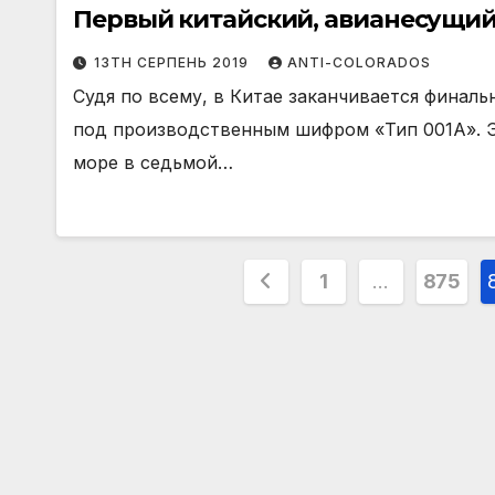
Первый китайский, авианесущи
13TH СЕРПЕНЬ 2019
ANTI-COLORADOS
Судя по всему, в Китае заканчивается финаль
под производственным шифром «Тип 001А». Это
море в седьмой…
Пагінація
1
…
875
записів