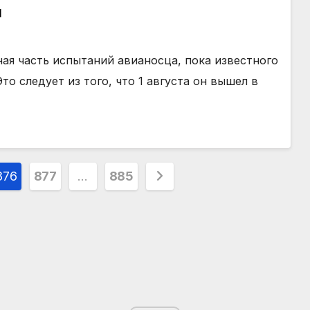
й
ная часть испытаний авианосца, пока известного
 следует из того, что 1 августа он вышел в
876
877
…
885